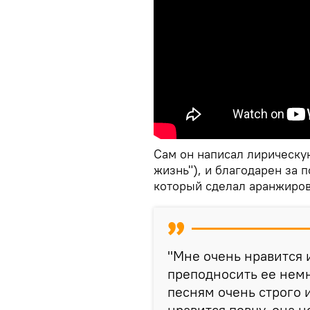
Сам он написал лирическу
жизнь"), и благодарен за 
который сделал аранжиров
"Мне очень нравится 
преподносить ее немн
песням очень строго 
нравится певцу, она н