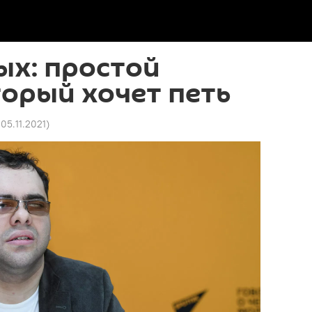
ых: простой
торый хочет петь
 05.11.2021
)