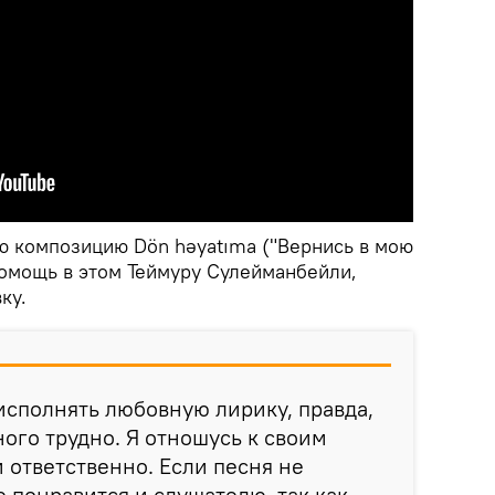
ю композицию Dön həyatıma ("Вернись в мою
помощь в этом Теймуру Сулейманбейли,
ку.
исполнять любовную лирику, правда,
ого трудно. Я отношусь к своим
и ответственно. Если песня не
е понравится и слушателю, так как