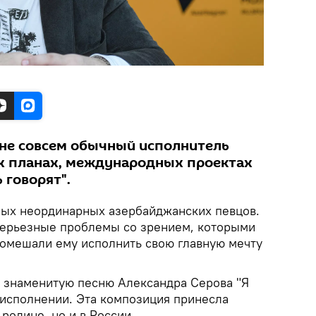
 не совсем обычный исполнитель
их планах, международных проектах
 говорят".
мых неординарных азербайджанских певцов.
серьезные проблемы со зрением, которыми
 помешали ему исполнить свою главную мечту
т знаменитую песню Александра Серова "Я
 исполнении. Эта композиция принесла
родине, но и в России.