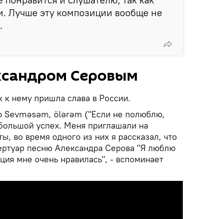
ши. Лучше эту композиции вообще не
.
ександром Серовым
к к нему пришла слава в России.
ю Sevməsəm, ölərəm ("Если не полюблю,
 большой успех. Меня приглашали на
ы, во время одного из них я рассказал, что
ертуар песню Александра Серова "Я люблю
иция мне очень нравилась", - вспоминает