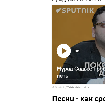
1:14
Мурад Садых: прос
петь
© Sputnik / Taleh Mahmudov
Песни - как с