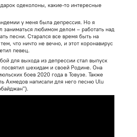
одарок одеколоны, какие-то интересные
андемии у меня была депрессия. Но я
л заниматься любимом делом – работать над
ть песни. Старался все время быть на
тем, что ничто не вечно, и этот коронавирус
метил певец.
бой для выхода из депрессии стал выпуск
н посвятил шехидам и своей Родине. Она
юльских боев 2020 года в Товузе. Также
ь Ахмедов написали для него песню Ulu
рбайджан").