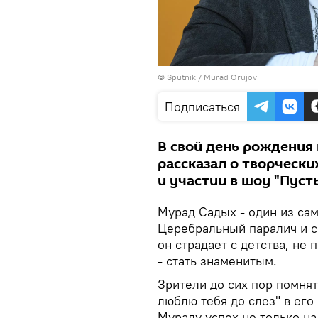
© Sputnik / Murad Orujov
Подписаться
В свой день рождения
рассказал о творческ
и участии в шоу "Пусть
Мурад Садых - один из са
Церебральный паралич и 
он страдает с детства, не
- стать знаменитым.
Зрители до сих пор помня
люблю тебя до слез" в его
Мураду успех не только на 