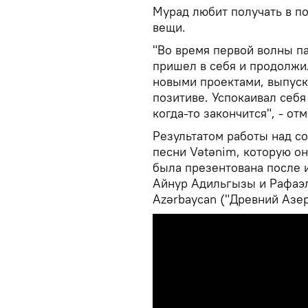
Мурад любит получать в п
вещи.
"Во время первой волны п
пришел в себя и продолжи
новыми проектами, выпуска
позитиве. Успокаивал себя 
когда-то закончится", - от
Результатом работы над со
песни Vətənim, которую о
была презентована после и
Айнур Адильгызы и Рафаэл
Azərbaycan ("Древний Азе