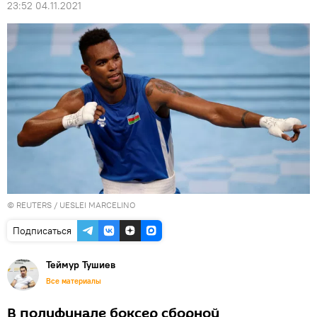
23:52 04.11.2021
©
REUTERS
/ UESLEI MARCELINO
Подписаться
Теймур Тушиев
Все материалы
В полуфинале боксер сборной