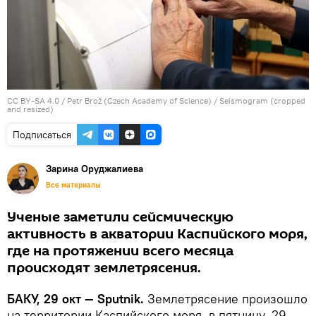
CC BY-SA 4.0
/
Petr Brož (Czech Academy of Science)
/
Seismogram (cropped
and resized)
Подписаться
Зарина Оруджалиева
Все материалы
Ученые заметили сейсмическую
активность в акватории Каспийского моря,
где на протяжении всего месяца
происходят землетрясения.
БАКУ, 29 окт — Sputnik.
Землетрясение произошло
на территории Каспийского моря, в пятницу, 29