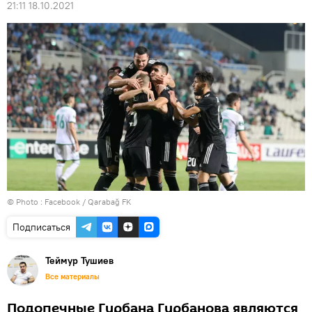
21:11 18.10.2021
© Photo :
Facebook / Qarabağ FK
Подписаться
Теймур Тушиев
Все материалы
Подопечные Гурбана Гурбанова являются