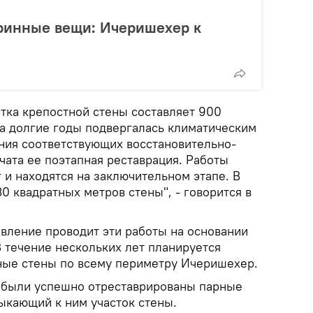
таринные вещи: Ичеришехер к
стка крепостной стены составляет 900
на долгие годы подвергалась климатическим
ния соответствующих восстановительно-
чата ее поэтапная реставрация. Работы
r и находятся на заключительном этапе. В
0 квадратных метров стены", - говорится в
авление проводит эти работы на основании
 течение нескольких лет планируется
ные стены по всему периметру Ичеришехер.
у были успешно отреставрированы парные
ыкающий к ним участок стены.