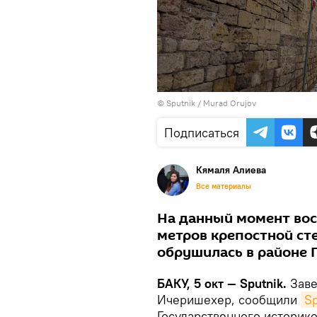
© Sputnik / Murad Orujov
Подписаться
Кямаля Алиева
Все материалы
На данный момент вос
метров крепостной ст
обрушилась в районе Г
БАКУ, 5 окт — Sputnik.
Заве
Ичеришехер, сообщили
S
Государственного историк