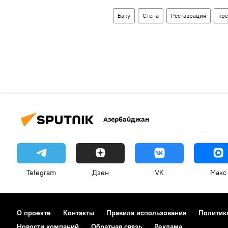
Баку
Стена
Реставрация
кре
Азербайджан
Telegram
Дзен
VK
Макс
О проекте
Контакты
Правила использования
Политик
Новости компаний
Обратная связь
Реклама