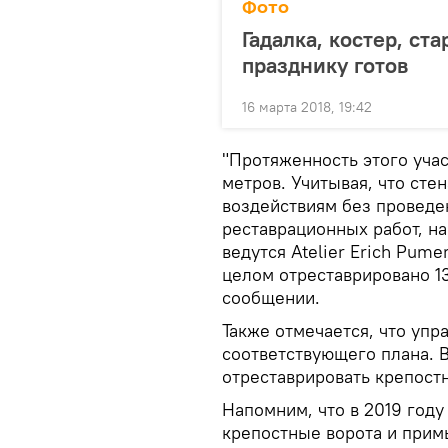
Фото
Гадалка, костер, с
празднику готов
16 марта 2018, 19:42
"Протяженность этого уча
метров. Учитывая, что сте
воздействиям без проведе
реставрационных работ, на
ведутся Atelier Erich Pume
целом отреставрировано 13
сообщении.
Также отмечается, что упр
соответствующего плана. В
отреставрировать крепост
Напомним, что в 2019 год
крепостные ворота и прим