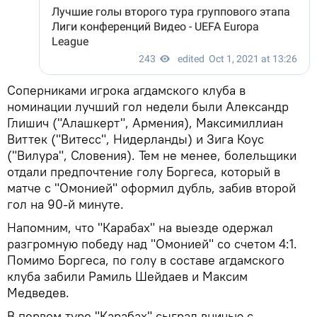
Соперниками игрока агдамского клуба в
номинации лучший гол недели были Александр
Глишич ("Алашкерт", Армения), Максимиллиан
Виттек ("Витесс", Нидерланды) и Зига Коус
("Вилура", Словения). Тем не менее, болельщики
отдали предпочтение голу Боргеса, который в
матче с "Омонией" оформил дубль, забив второй
гол на 90-й минуте.
Напомним, что "Карабах" на выезде одержал
разгромную победу над "Омонией" со счетом 4:1.
Помимо Боргеса, по голу в составе агдамского
клуба забили Рамиль Шейдаев и Максим
Медведев.
В первом туре "Карабах" сыграл вничью с