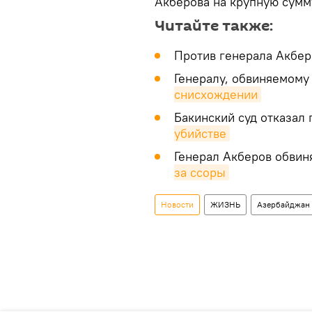
Акберова на крупную сумм
Читайте также:
Против генерала Акбе
Генералу, обвиняемому 
снисхождении
Бакинский суд отказал 
убийстве
Генерал Акберов обвин
за ссоры
Новости
ЖИЗНЬ
Азербайджан