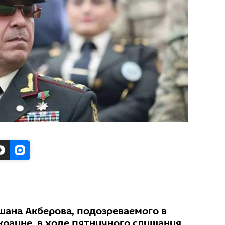
шана Акберова, подозреваемого в
краине, в ходе пятничного слушания