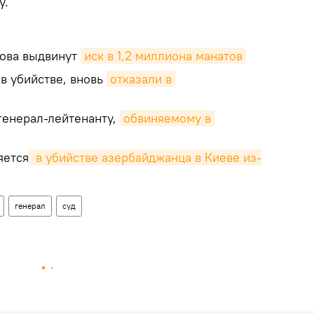
у.
рова выдвинут
иск в 1,2 миллиона манатов
в убийстве, вновь
отказали в 
генерал-лейтенанту,
обвиняемому в 
яется
 в убийстве азербайджанца в Киеве из-
генерал
суд