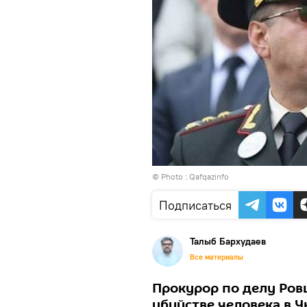
© Photo :
Qafqazinfo
Подписаться
Талыб Бархудаев
Все материалы
Прокурор по делу Ров
убийстве человека в У