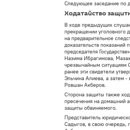
Следующее заседание по де
Ходатайство защит
В ходе предыдущих слушан
прекращении уголовного д
на предварительное следст
доказательств показаний п
председателя Государствен
Назима Ибрагимова, Мазах
чрезвычайным ситуациям О
ранее эти свидетели утвер
Эльчина Алиева, а затем - 
Ровшан Акберов.
Сторона защиты также ход
пресечения на домашний ар
защиты обвиняемого.
Представитель юридическ
Садыгов, в свою очередь,