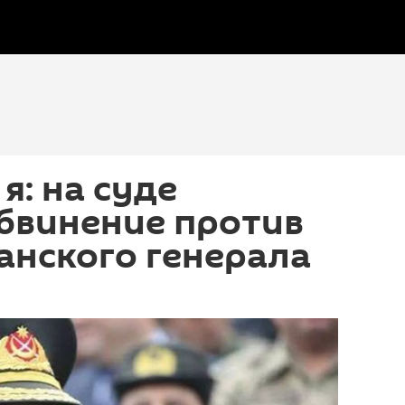
я: на суде
бвинение против
анского генерала