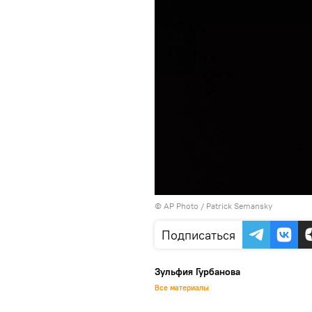
© AP Photo / Patrick Semansky
Подписаться
Зульфия Гурбанова
Все материалы