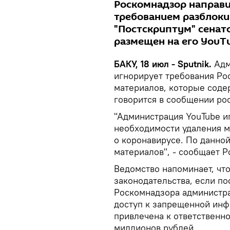
Роскомнадзор направи
требованием разблок
"Постскриптум" сенат
размещен на его YouT
БАКУ, 18 июл - Sputnik.
Адм
игнорирует требования Ро
материалов, которые содер
говорится в сообщении ро
"Администрация YouTube и
необходимости удаления м
о коронавирусе. По данно
материалов", - сообщает 
Ведомство напоминает, что
законодательства, если п
Роскомнадзора администр
доступ к запрещенной инф
привлечена к ответственно
миллионов рублей.