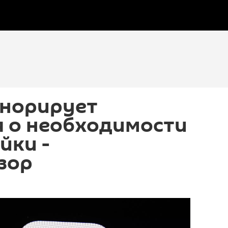
гнорирует
я о необходимости
йки -
зор