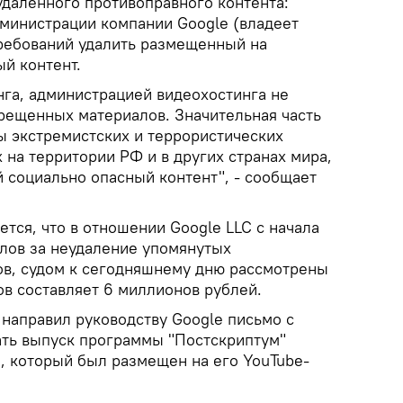
удаленного противоправного контента:
министрации компании Google (владеет
требований удалить размещенный на
й контент.
нга, администрацией видеохостинга не
прещенных материалов. Значительная часть
ы экстремистских и террористических
на территории РФ и в других странах мира,
 социально опасный контент", - сообщает
тся, что в отношении Google LLC с начала
олов за неудаление упомянутых
в, судом к сегодняшнему дню рассмотрены
ов составляет 6 миллионов рублей.
 направил руководству Google письмо с
ть выпуск программы "Постскриптум"
, который был размещен на его YouTube-