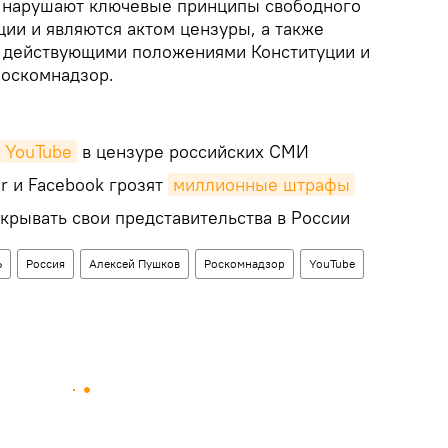
C нарушают ключевые принципы свободного
ии и являются актом цензуры, а также
с действующими положениями Конституции и
Роскомнадзор.
YouTube
в цензуре российских СМИ
er и Facebook грозят
миллионные штрафы
крывать свои представительства в России
Ь
Россия
Алексей Пушков
Роскомнадзор
YouTube