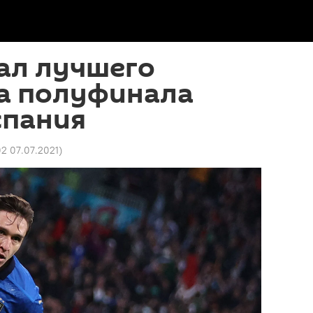
ал лучшего
а полуфинала
спания
02 07.07.2021
)