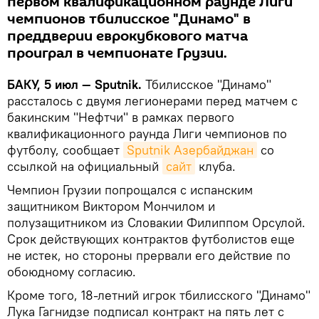
первом квалификационном раунде Лиги
чемпионов тбилисское "Динамо" в
преддверии еврокубкового матча
проиграл в чемпионате Грузии.
БАКУ, 5 июл — Sputnik.
Тбилисское "Динамо"
рассталось с двумя легионерами перед матчем с
бакинским "Нефтчи" в рамках первого
квалификационного раунда Лиги чемпионов по
футболу, сообщает
Sputnik Азербайджан
со
ссылкой на официальный
сайт
клуба.
Чемпион Грузии попрощался с испанским
защитником Виктором Мончилом и
полузащитником из Словакии Филиппом Орсулой.
Срок действующих контрактов футболистов еще
не истек, но стороны прервали его действие по
обоюдному согласию.
Кроме того, 18-летний игрок тбилисского "Динамо"
Лука Гагнидзе подписал контракт на пять лет с