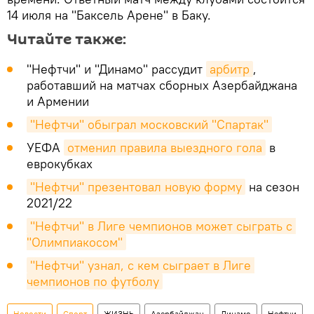
14 июля на "Баксель Арене" в Баку.
Читайте также:
"Нефтчи" и "Динамо" рассудит
арбитр
,
работавший на матчах сборных Азербайджана
и Армении
"Нефтчи" обыграл московский "Спартак"
УЕФА
отменил правила выездного гола
в
еврокубках
"Нефтчи" презентовал новую форму
на сезон
2021/22
"Нефтчи" в Лиге чемпионов может сыграть с 
"Олимпиакосом"
"Нефтчи" узнал, с кем сыграет в Лиге 
чемпионов по футболу
Новости
Спорт
ЖИЗНЬ
Азербайджан
Динамо
Нефтчи