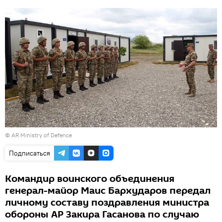
©
AR Ministry of Defence
Подписаться
Командир воинского объединения
генерал-майор Маис Бархударов передал
личному составу поздравления министра
обороны АР Закира Гасанова по случаю