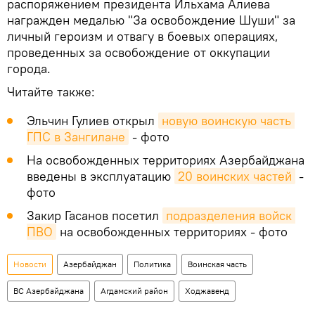
распоряжением президента Ильхама Алиева
награжден медалью "За освобождение Шуши" за
личный героизм и отвагу в боевых операциях,
проведенных за освобождение от оккупации
города.
Читайте также:
Эльчин Гулиев открыл
новую воинскую часть 
ГПС в Зангилане
- фото
На освобожденных территориях Азербайджана
введены в эксплуатацию
20 воинских частей
-
фото
Закир Гасанов посетил
подразделения войск 
ПВО
на освобожденных территориях - фото
Новости
Азербайджан
Политика
Воинская часть
ВС Азербайджана
Агдамский район
Ходжавенд