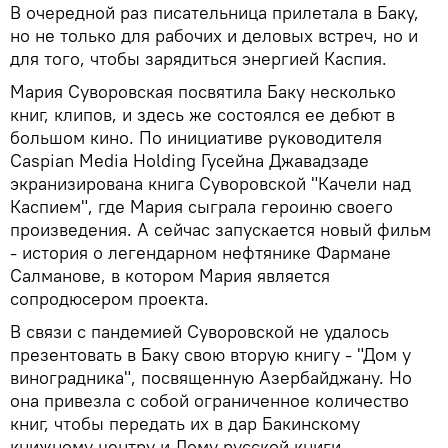
В очередной раз писательница прилетала в Баку,
но не только для рабочих и деловых встреч, но и
для того, чтобы зарядиться энергией Каспия.
Мария Суворовская посвятила Баку несколько
книг, клипов, и здесь же состоялся ее дебют в
большом кино. По инициативе руководителя
Caspian Media Holding Гусейна Джавадзаде
экранизирована книга Суворовской "Качели над
Каспием", где Мария сыграла героиню своего
произведения. А сейчас запускается новый фильм
- история о легендарном нефтянике Фармане
Салманове, в котором Мария является
сопродюсером проекта.
В связи с пандемией Суворовской не удалось
презентовать в Баку свою вторую книгу - "Дом у
виноградника", посвященную Азербайджану. Но
она привезла с собой ограниченное количество
книг, чтобы передать их в дар Бакинскому
книжному центру и Дому русской книги.