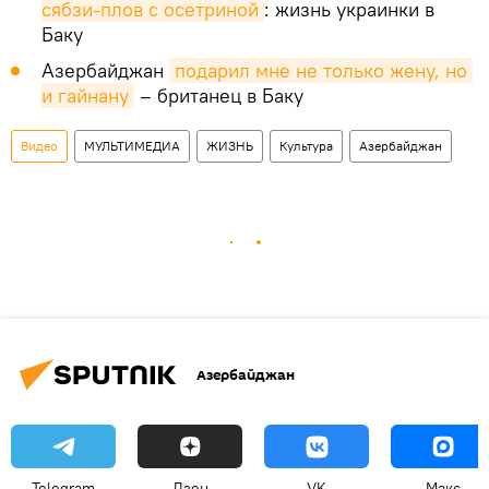
сябзи-плов с осетриной
: жизнь украинки в
Баку
Азербайджан
подарил мне не только жену, но 
и гайнану
– британец в Баку
Видео
МУЛЬТИМЕДИА
ЖИЗНЬ
Культура
Азербайджан
Азербайджан
Telegram
Дзен
VK
Макс