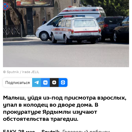
© Sputnik / Irade JELIL
Подписаться
Малыш, уйдя из-под присмотра взрослых,
упал в колодец во дворе дома. В
прокуратуре Ярдымлы изучают
обстоятельства трагедии.
БАКУ, 28 мая — Sputnik.
Годовалый ребенок