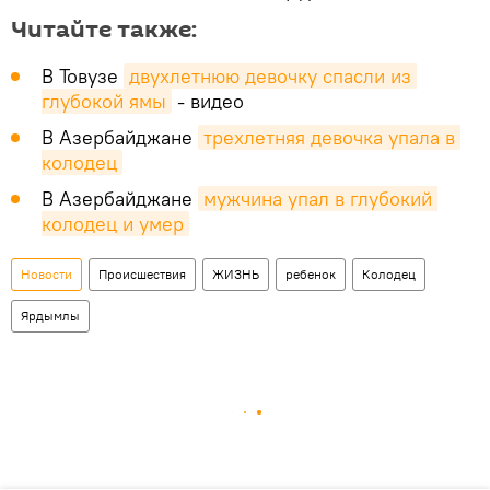
Читайте также:
В Товузе
двухлетнюю девочку спасли из 
глубокой ямы
- видео
В Азербайджане
трехлетняя девочка упала в 
колодец
В Азербайджане
мужчина упал в глубокий 
колодец и умер
Новости
Происшествия
ЖИЗНЬ
ребенок
Колодец
Ярдымлы