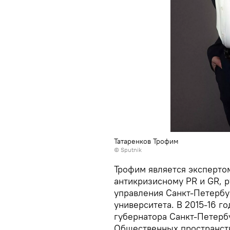
Татаренков Трофим
© Sputnik
Трофим является эксперто
антикризисному PR и GR, 
управления Санкт-Петербу
университета. В 2015-16 г
губернатора Санкт-Петерб
Общественных пространств