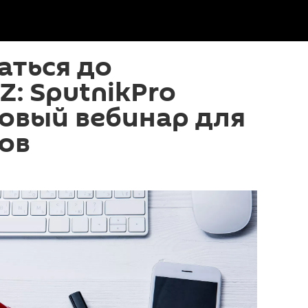
аться до
Z: SputnikPro
овый вебинар для
ов