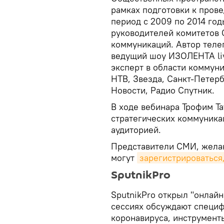
рамках подготовки к пров
период с 2009 по 2014 го
руководителей комитетов 
коммуникаций. Автор телег
ведущий шоу ИЗОЛЕНТА liv
эксперт в области коммун
НТВ, Звезда, Санкт-Петерб
Новости, Радио Спутник.
В ходе вебинара Трофим Та
стратегических коммуника
аудиторией.
Представители СМИ, желаю
могут
зарегистрироваться
SputnikPro
SputnikPro открыл "онлайн
сессиях обсуждают специф
коронавируса, инструменты