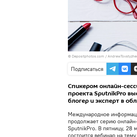
© Depositphotos.com / AndrewTovstyzhe
Подписаться
Спикером онлайн-сесс
проекта SputnikPro в
блогер и эксперт в обл
Международное информацио
продолжает серию онлайн-
SputnikPro. В пятницу, 28 
состоится вебинар на тему