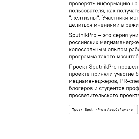
проверять информацию на 
пользователя, как получат
"желтизны". Участники мог
делиться мнениями в режи
SputnikPro – это серия ун
российских медиаменеджер
колоссальным опытом рабо
программа такого масштаб
Проект SputnikPro прошел 
проекте приняли участие б
медиаменеджеров, PR-спец
блогеров и студентов про
просветительского проект
Проект SputnikPro в Азербайджане