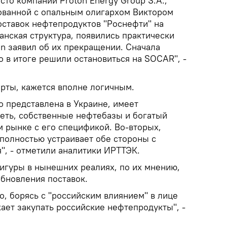
сто компании Proton Energy Group S.A.,
ованной с опальным олигархом Виктором
оставок нефтепродуктов "Роснефти" на
анская структура, появились практически
ton заявил об их прекращении. Сначала
но в итоге решили остановиться на SOCAR", -
ерты, кажется вполне логичным.
 представлена в Украине, имеет
еть, собственные нефтебазы и богатый
м рынке с его спецификой. Во-вторых,
полностью устраивает обе стороны с
", - отметили аналитики ИРТТЭК.
гуры в нынешних реалиях, по их мнению,
бновления поставок.
то, борясь с "российским влиянием" в лице
ает закупать российские нефтепродукты", -