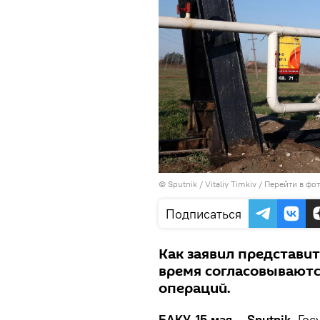
© Sputnik / Vitaliy Timkiv
/
Перейти в фо
Подписаться
Как заявил представи
время согласовываютс
операций.
БАКУ, 15 мая – Sputnik.
Гос