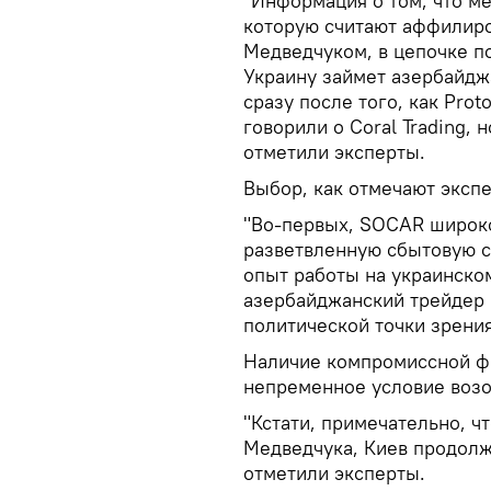
"Информация о том, что ме
которую считают аффилир
Медведчуком, в цепочке п
Украину займет азербайдж
сразу после того, как Pro
говорили о Coral Trading, 
отметили эксперты.
Выбор, как отмечают эксп
"Во-первых, SOCAR широко
разветвленную сбытовую с
опыт работы на украинско
азербайджанский трейдер 
политической точки зрения
Наличие компромиссной фи
непременное условие возо
"Кстати, примечательно, ч
Медведчука, Киев продолж
отметили эксперты.