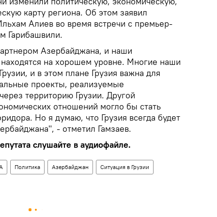
ни изменили политическую, экономическую,
скую карту региона. Об этом заявил
льхам Алиев во время встречи с премьер-
м Гарибашвили.
-партнером Азербайджана, и наши
находятся на хорошем уровне. Многие наши
Грузии, и в этом плане Грузия важна для
нальные проекты, реализуемые
через территорию Грузии. Другой
кономических отношений могло бы стать
ридора. Но я думаю, что Грузия всегда будет
ербайджана", - отметил Гамзаев.
путата слушайте в аудиофайле.
А
Политика
Азербайджан
Ситуация в Грузии