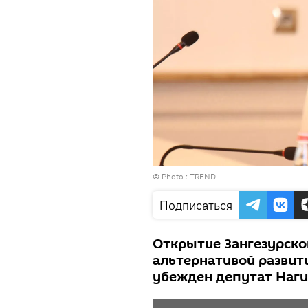
© Photo :
TREND
Подписаться
Открытие Зангезурско
альтернативой развит
убежден депутат Наги