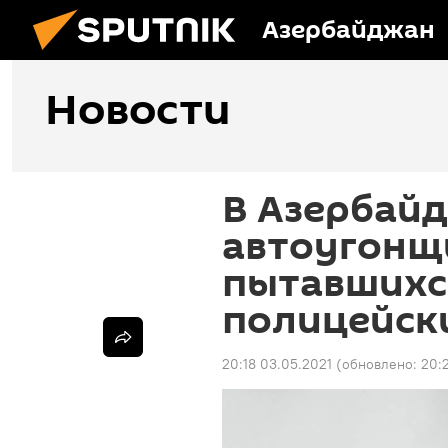
Азербайджан
Новости
В Азербай
автоугонщ
пытавшихся
полицейск
20:18 03.05.2021
(обновлено:
20: