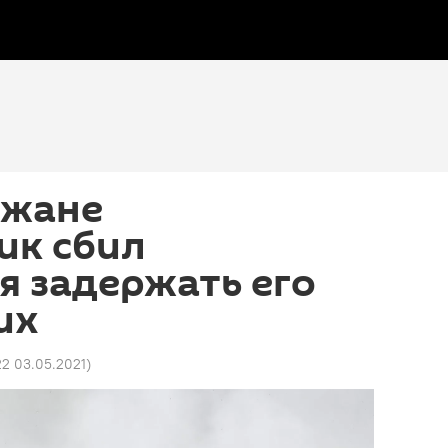
джане
ик сбил
 задержать его
их
22 03.05.2021
)