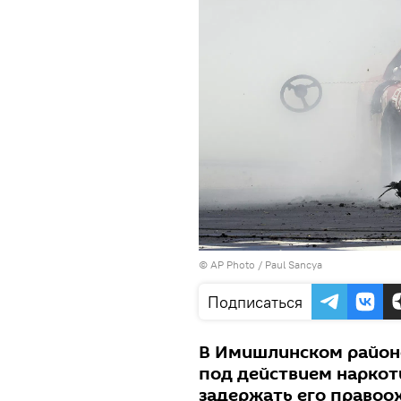
© AP Photo / Paul Sancya
Подписаться
В Имишлинском район
под действием наркот
задержать его правоо