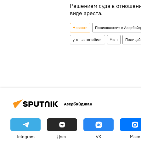
Решением суда в отношени
виде ареста.
Новости
Происшествия в Азербай
угон автомобиля
Угон
Полицей
Азербайджан
Telegram
Дзен
VK
Макс