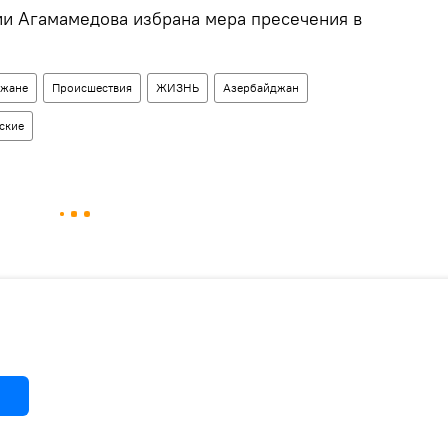
и Агамамедова избрана мера пресечения в
джане
Происшествия
ЖИЗНЬ
Азербайджан
ские