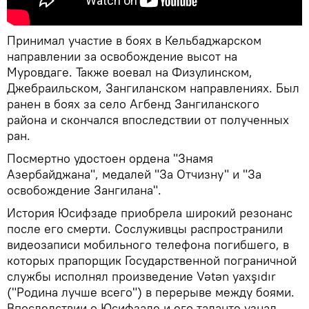
Принимал участие в боях в Кельбаджарском
направлении за освобождение высот на
Муровдаге. Также воевал на Физулинском,
Джебраильском, Зангиланском направлениях. Был
ранен в боях за село Агбенд Зангиланского
района и скончался впоследствии от полученных
ран.
Посмертно удостоен ордена "Знамя
Азербайджана", медалей "За Отчизну" и "За
освобождение Зангилана".
История Юсифзаде приобрела широкий резонанс
после его смерти. Сослуживцы распространили
видеозаписи мобильного телефона погибшего, в
которых прапорщик Государственной пограничной
службы исполнял произведение Vətən yaxşıdır
("Родина лучше всего") в перерыве между боями.
Впоследствии о Юсифзаде и его таланте узнал