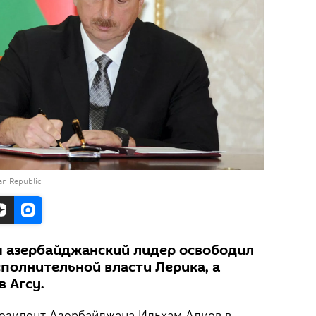
jan Republic
 азербайджанский лидер освободил
полнительной власти Лерика, а
в Агсу.
зидент Азербайджана Ильхам Алиев в