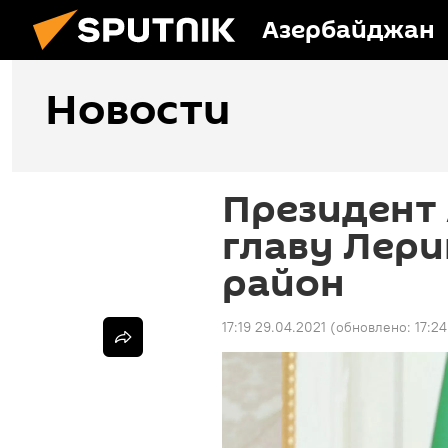
Азербайджан
Новости
Президент 
главу Лери
район
17:19 29.04.2021
(обновлено:
17:2