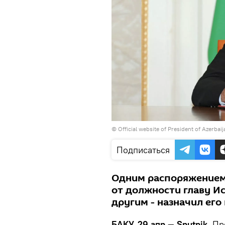
© Official website of President of Azerbai
Подписаться
Одним распоряжением
от должности главу Ис
другим - назначил его 
БАКУ, 29 апр — Sputnik.
Пре