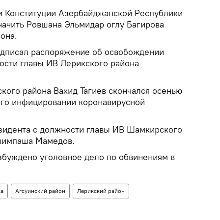
тьи Конституции Азербайджанской Республики
начить Ровшана Эльмидар оглу Багирова
она.
подписал распоряжение об освобождении
ости главы ИВ Лерикского района
кого района Вахид Тагиев скончался осенью
его инфицировании коронавирусной
зидента с должности главы ИВ Шамкирского
лимпаша Мамедов.
буждено уголовное дело по обвинениям в
.
ка
Агсуинский район
Лерикский район