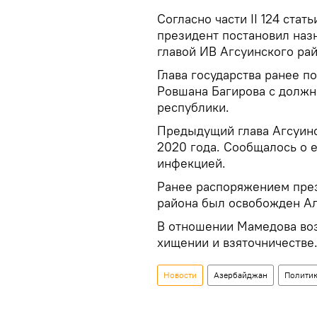
Согласно части II 124 ста
президент постановил наз
главой ИВ Агсуинского рай
Глава государства ранее 
Ровшана Багирова с должн
республики.
Предыдущий глава Агсуинс
2020 года. Сообщалось о 
инфекцией.
Ранее распоряжением пре
района был освобожден А
В отношении Мамедова воз
хищении и взяточничестве
Новости
Азербайджан
Полити