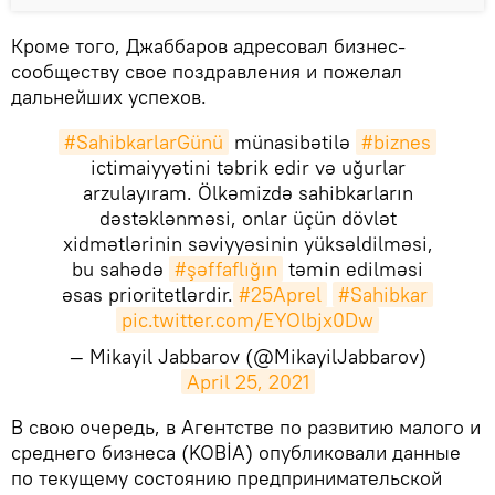
Кроме того, Джаббаров адресовал бизнес-
сообществу свое поздравления и пожелал
дальнейших успехов.
#SahibkarlarGünü
münasibətilə
#biznes
ictimaiyyətini təbrik edir və uğurlar
arzulayıram. Ölkəmizdə sahibkarların
dəstəklənməsi, onlar üçün dövlət
xidmətlərinin səviyyəsinin yüksəldilməsi,
bu sahədə
#şəffaflığın
təmin edilməsi
əsas prioritetlərdir.
#25Aprel
#Sahibkar
pic.twitter.com/EYOlbjx0Dw
— Mikayil Jabbarov (@MikayilJabbarov)
April 25, 2021
​В свою очередь, в Агентстве по развитию малого и
среднего бизнеса (KOBİA) опубликовали данные
по текущему состоянию предпринимательской