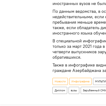
иностранных вузов не был
По данным ведомства, в о
недействительными, если 
пребывания меньше времен
также, если обладатель д
иностранного языка обуче
В специальной инфографи
только за март 2021 года 
четверти выпускников зар
обратившихся.
Также в инфографике видно
граждане Азербайджана за
Новости
Инфографика
МУЛЬТ
Диплом
вузы
Зарубежный СМ