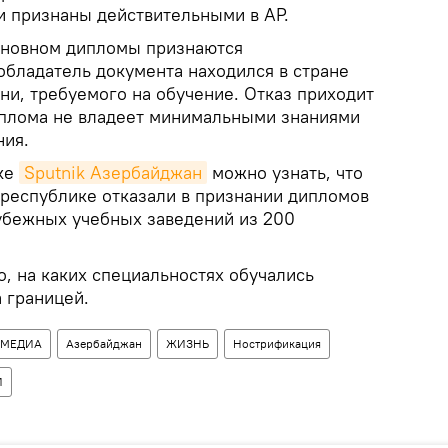
и признаны действительными в АР.
сновном дипломы признаются
обладатель документа находился в стране
и, требуемого на обучение. Отказ приходит
иплома не владеет минимальными знаниями
ния.
ке
Sputnik Азербайджан
можно узнать, что
в республике отказали в признании дипломов
убежных учебных заведений из 200
, на каких специальностях обучались
 границей.
ИМЕДИА
Азербайджан
ЖИЗНЬ
Нострификация
И