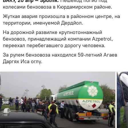
БАКУ, 20 апр — Sputnik.
Пешеход погиб под
колесами бензовоза в Кюрдамирском районе.
Жуткая авария произошла в районном центре, на
территории, именуемой Дердйол.
На дорожной развилке крупнотоннажный
бензовоз, принадлежащий компании Azpetrol,
переехал перебегавшего дорогу человека.
За рулем бензовоза находился 59-летний Агаев
Даргях Иса оглу.