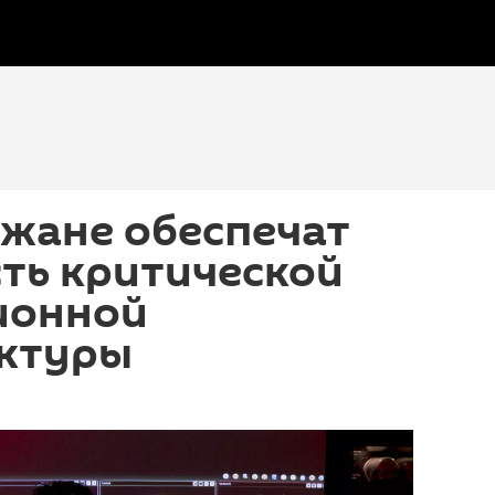
джане обеспечат
ть критической
ионной
ктуры