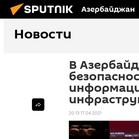
Азербайджан
Новости
В Азербай
безопаснос
информац
инфрастру
20:13 17.04.2021