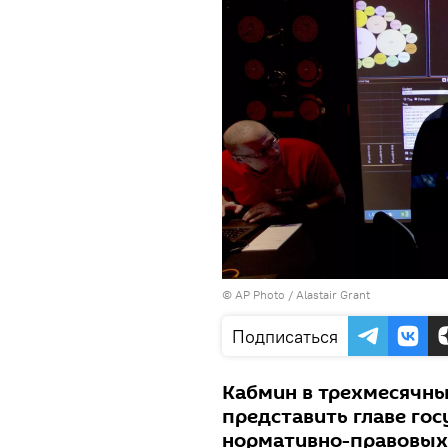
© AP Photo / Alastair Grant
Подписаться
Кабмин в трехмесячны
представить главе го
нормативно-правовых 