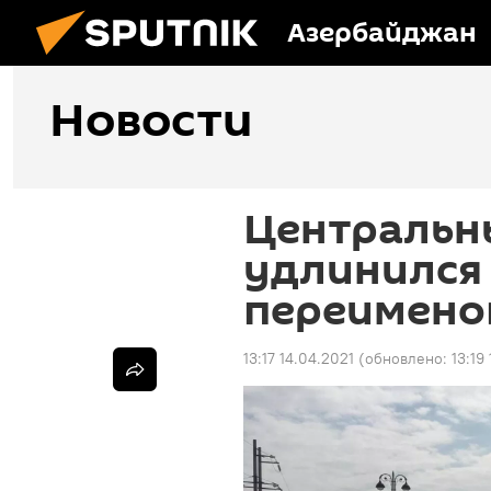
Азербайджан
Новости
Центральн
удлинился
переимено
13:17 14.04.2021
(обновлено:
13:19