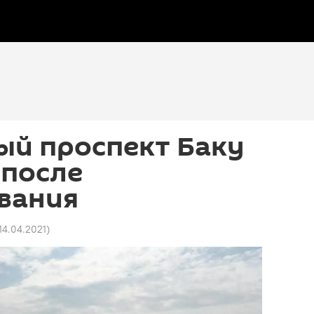
ый проспект Баку
 после
вания
 14.04.2021
)