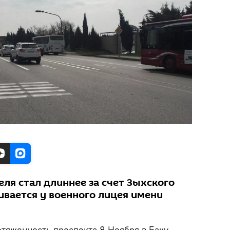
ля стал длиннее за счет Зыхского
ивается у военного лицея имени
тяженность проспекта 8 Ноября в Баку,