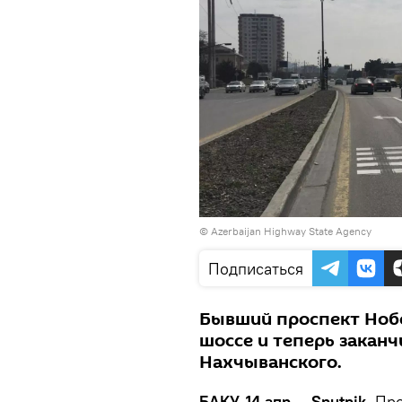
© Azerbaijan Highway State Agency
Подписаться
Бывший проспект Нобе
шоссе и теперь заканч
Нахчыванского.
БАКУ, 14 апр — Sputnik.
Про