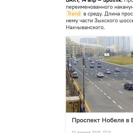
переименованного наканун
Trend
в среду. Длина прос
нему части Зыхского шосс
Нахчыванского.
Проспект Нобеля в 
12 апреля 2021, 17:11