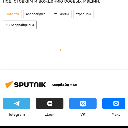
подготовкам и вождению боевых машин.
Новости
Азербайджан
танкисты
стрельбы
ВС Азербайджана
Азербайджан
Telegram
Дзен
VK
Макс