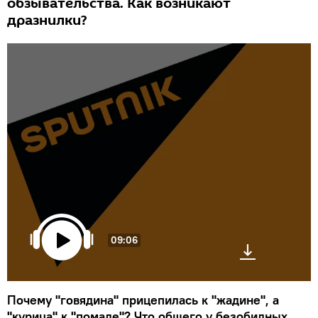
обзывательства. Как возникают
дразнилки?
09:06
Почему "говядина" прицепилась к "жадине", а
"курица" к "помаде"? Что общего у безобидных