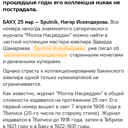
прошедшие годы его коллекция никак не
пострадала.
БАКУ, 25 мар — Sputnik, Нигяр Искендерова.
Все
номера некогда знаменитого сатирического
журнала "Молла Насреддин" можно найти в
частной коллекции мастера-ювелира Эдварда
Шамаряева.
Sputnik Азербайджан
уже писал об
увлечении коллекционера
старинными монетами
и денежными купюрами.
Однако страсть к коллекционированию бакинского
ювелира одной только нумизматикой не
ограничивается.
Как известно, журнал "Молла Насреддин" в общей
сложности издавался на протяжении 25 лет. Его
первый номер вышел в свет 7 апреля 1906 года в
Тбилиси (20-го числа по старому стилю). Журнал
издавался в Тбилиси до 1918 года, затем в Тебризе
в 1921 году и в Баку в 1922-1931 годы.