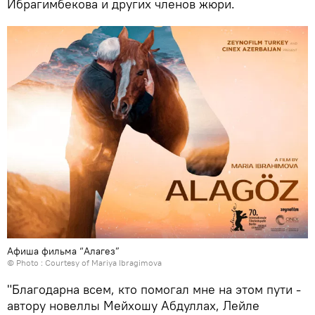
Ибрагимбекова и других членов жюри.
Афиша фильма “Алагез”
© Photo : Courtesy of Mariya Ibragimova
"Благодарна всем, кто помогал мне на этом пути -
автору новеллы Мейхошу Абдуллах, Лейле