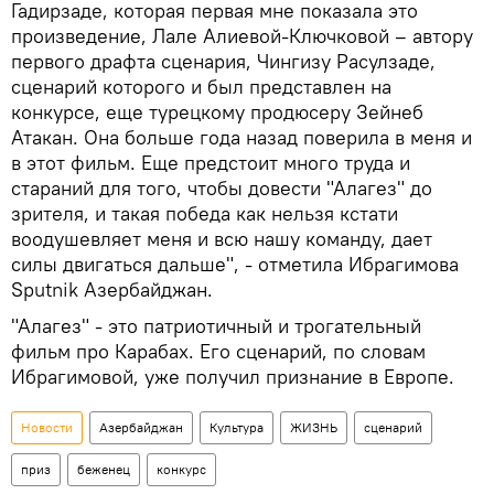
Гадирзаде, которая первая мне показала это
произведение, Лале Алиевой-Ключковой – автору
первого драфта сценария, Чингизу Расулзаде,
сценарий которого и был представлен на
конкурсе, еще турецкому продюсеру Зейнеб
Атакан. Она больше года назад поверила в меня и
в этот фильм. Еще предстоит много труда и
стараний для того, чтобы довести "Алагез" до
зрителя, и такая победа как нельзя кстати
воодушевляет меня и всю нашу команду, дает
силы двигаться дальше", - отметила Ибрагимова
Sputnik Азербайджан.
"Алагез" - это патриотичный и трогательный
фильм про Карабах. Его сценарий, по словам
Ибрагимовой, уже получил признание в Европе.
Новости
Азербайджан
Культура
ЖИЗНЬ
сценарий
приз
беженец
конкурс