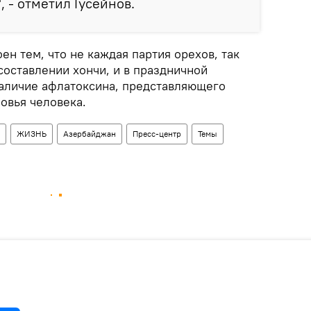
 - отметил Гусейнов.
ен тем, что не каждая партия орехов, так
составлении хончи, и в праздничной
наличие афлатоксина, представляющего
овья человека.
ЖИЗНЬ
Азербайджан
Пресс-центр
Темы