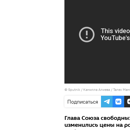
©
Sputnik / Камилла Алиева
/ Талех Ма
Подписаться
Глава Союза свободных
изменились цены на р