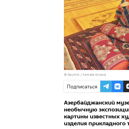
©
Sputnik / Kemale Aliyeva
Подписаться
Азербайджанский музе
необычную экспозицию
картины известных ху
изделия прикладного 