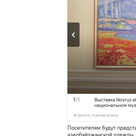
1
/5
вруза") в Азербайджанском
Выставка Novruz a
национальном муз
©
Sputnik / Kemale Aliyeva
Посетителям будут предст
азербайджанской одежды,