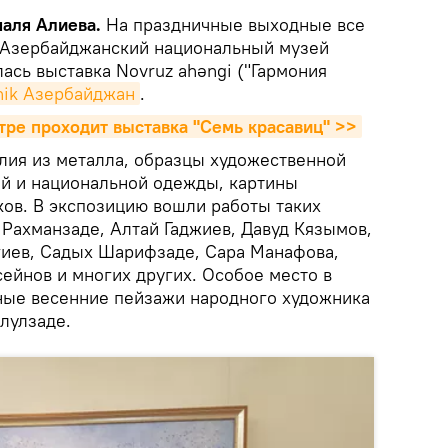
маля Алиева.
На праздничные выходные все
 Азербайджанский национальный музей
лась выставка Novruz ahəngi ("Гармония
nik Азербайджан
.
ре проходит выставка "Семь красавиц" >>
лия из металла, образцы художественной
й и национальной одежды, картины
ов. В экспозицию вошли работы таких
 Рахманзаде, Алтай Гаджиев, Давуд Кязымов,
иев, Садых Шарифзаде, Сара Манафова,
ейнов и многих других. Особое место в
ные весенние пейзажи народного художника
лулзаде.