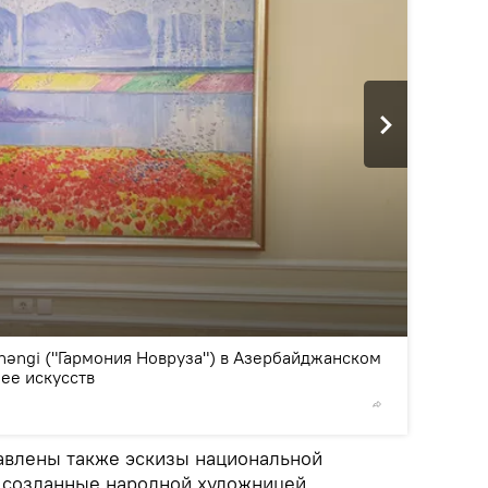
2
/5
həngi ("Гармония Новруза") в Азербайджанском
ее искусств
©
Sputnik
авлены также эскизы национальной
 созданные народной художницей