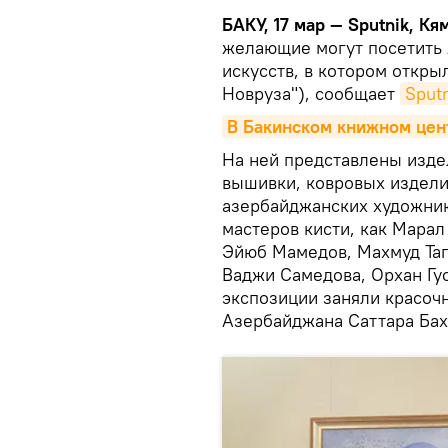
БАКУ, 17 мар — Sputnik, Кя
желающие могут посетить
искусств, в котором откры
Новруза"), сообщает
Sput
В Бакинском книжном цент
На ней представлены изде
вышивки, ковровых издели
азербайджанских художник
мастеров кисти, как Марал
Эйюб Мамедов, Махмуд Таг
Ваджи Самедова, Орхан Гус
экспозиции заняли красоч
Азербайджана Саттара Бах