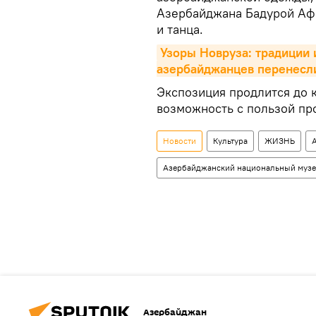
Азербайджана Бадурой Афг
и танца.
Узоры Новруза: традиции 
азербайджанцев перенесли
Экспозиция продлится до к
возможность с пользой пр
Новости
Культура
ЖИЗНЬ
Азербайджанский национальный музе
Азербайджан