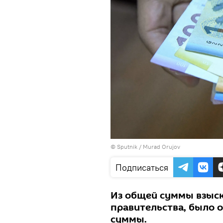
©
Sputnik / Murad Orujov
Подписаться
Из общей суммы взыск
правительства, было 
суммы.