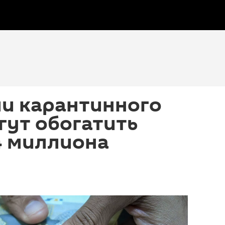
и карантинного
гут обогатить
4 миллиона