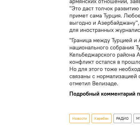
армянских отношений, зая
"Это даст толчок развитию
примет сама Турция. Любо
выгодно и Азербайджану",
для иностранных журналис
"Граница между Турцией и
национального собрания Т
Кельбеджарского района А
конфликт остался в прошл
Но для этого тоже необхо
связаны с нормализацией 
отметил Велизаде.
Подробный комментарий п
Новости
Карабах
РАДИО
М