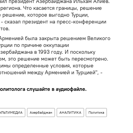
вил президент Азербайджана Ильхам Алиев.
 региона. Что касается границы, решение
е решение, которое выгодно Турции,
 - сказал президент на пресс-конференции
тов.
 Арменией была закрыта решением Великого
урции по причине оккупации
зербайджана в 1993 году. И поскольку
ом, это решение может быть пересмотрено.
димы определенные условия, которые
отношений между Арменией и Турцией", -
олитолога слушайте в аудиофайле.
УЛЬТИМЕДИА
Азербайджан
АНАЛИТИКА
Политика