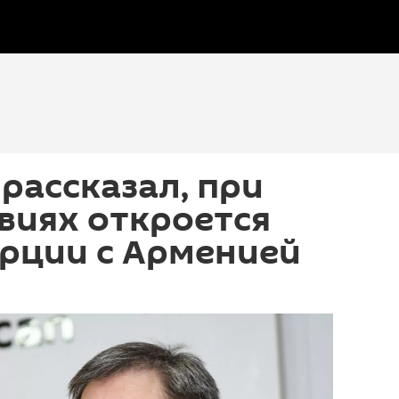
рассказал, при
виях откроется
рции с Арменией