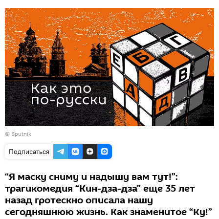
© Sputnik
Подписаться
“Я маску сниму и надышу вам тут!”:
трагикомедия “Кин-дза-дза” еще 35 лет
назад гротескно описала нашу
сегодняшнюю жизнь. Как знаменитое “Ку!”