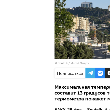
©
Sputnik / Murad Orujov
Подписаться
Максимальная темпера
составит 13 градусов 
термометра покажет 
БАКУ, 26 фев — Sputnik.
В с