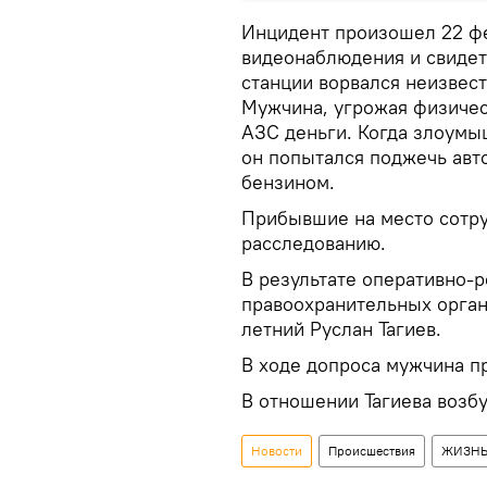
Инцидент произошел 22 фе
видеонаблюдения и свидет
станции ворвался неизвес
Мужчина, угрожая физичес
АЗС деньги. Когда злоумы
он попытался поджечь авт
бензином.
Прибывшие на место сотру
расследованию.
В результате оперативно-
правоохранительных орган
летний Руслан Тагиев.
В ходе допроса мужчина п
В отношении Тагиева возб
Новости
Происшествия
ЖИЗН