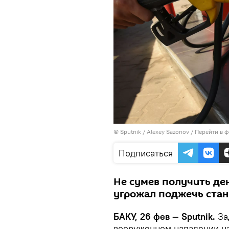
© Sputnik / Alexey Sazonov
/
Перейти в 
Подписаться
Не сумев получить де
угрожал поджечь стан
БАКУ, 26 фев — Sputnik.
За
вооруженном нападении на