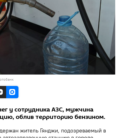
фотобанк
нег у сотрудника АЗС, мужчина
цию, облив территорию бензином.
держан житель Гянджи, подозреваемый в
 автозаправочную станцию в городе,