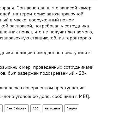
враля. Согласно данным с записей камер
елей, на территорию автозаправочной
тный в маске, вооруженный ножом.
кой расправой, потребовал у сотрудника
шленник понял, что не получит желаемого,
озаправочную станцию, облив территорию
дники полиции немедленно приступили к
розыскных мер, проведенных сотрудниками
ов, был задержан подозреваемый - 28-
ризнался в совершенном преступлении.
уждено уголовное дело, сообщили в МВД.
Ь
Азербайджан
АЗС
нападение
Гянджа