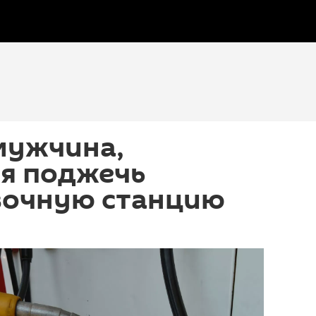
мужчина,
я поджечь
вочную станцию