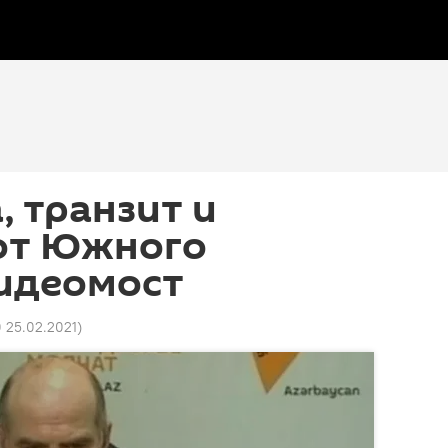
, транзит и
от Южного
видеомост
0 25.02.2021
)