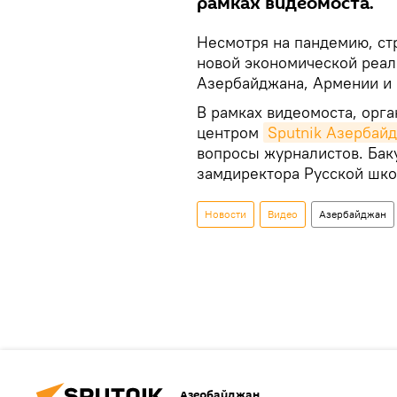
рамках видеомоста.
Несмотря на пандемию, ст
новой экономической реал
Азербайджана, Армении и 
В рамках видеомоста, орг
центром
Sputnik Азербай
вопросы журналистов. Бак
замдиректора Русской шк
Новости
Видео
Азербайджан
Азербайджан