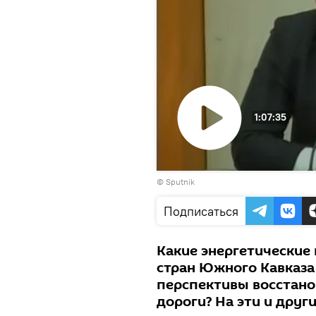
1:07:35
Воспроизвести
© Sputnik
видео
Подписаться
Какие энергетические
стран Южного Кавказа
перспективы восстан
дороги? На эти и друг