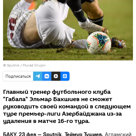
©
Sputnik / Murad Orujov
Подписаться
Главный тренер футбольного клуба
"Габала" Эльмар Бахшиев не сможет
руководить своей командой в следующем
туре премьер-лиги Азербайджана из-за
удаления в матче 16-го тура.
БАКУ, 23 фев — Sputnik, Теймур Тушиев.
Агдамский