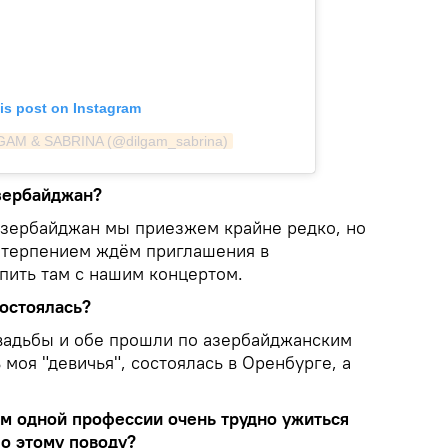
is post on Instagram
LGAM & SABRINA (@dilgam_sabrina)
Азербайджан?
Азербайджан мы приезжем крайне редко, но
нетерпением ждём приглашения в
пить там с нашим концертом.
состоялась?
свадьбы и обе прошли по азербайджанским
 моя "девичья", состоялась в Оренбурге, а
ям одной профессии очень трудно ужиться
по этому поводу?