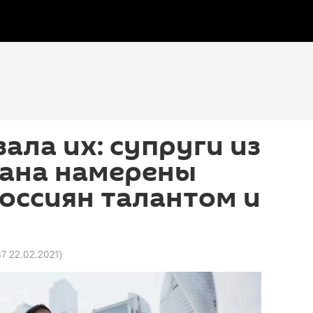
зала их: супруги из
ана намерены
оссиян талантом и
47 22.02.2021
)