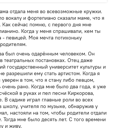
мама отдала меня во всевозможные кружки.
по вокалу и фортепиано сказали маме, что я
. Как сейчас помню, с первого дня мне
 пианино. Когда у меня спрашивали, кем ты
а - певицей. Моя мечта потихоньку
 родителям.
тва был очень одарённым человеком. Он
 в театральных постановках. Отец даже
ий государственный университет культуры и
 не разрешили ему стать артистом. Когда я
 уверен в том, что я стану либо певцом,
 очень рано. Когда мне было два года, я уже
счёской в руках и пел песни Киркорова,
е. В садике играл главные роли во всех
в школу, учителя по музыке, обнаружив у
ал, настояли на том, чтобы родители отдали
 Тогда мне было десять лет. С того времени
у и живу.