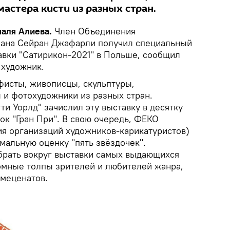
астера кисти из разных стран.
маля Алиева.
Член Объединения
жана Сейран Джафарли получил специальный
вки "Сатирикон-2021" в Польше, сообщил
 художник.
фисты, живописцы, скульптуры,
 и фотохудожники из разных стран.
и Уорлд" зачислил эту выставку в десятку
ок "Гран При". В свою очередь, ФЕКО
я организаций художников-карикатуристов)
мальную оценку "пять звёздочек".
брать вокруг выставки самых выдающихся
омные толпы зрителей и любителей жанра,
 меценатов.