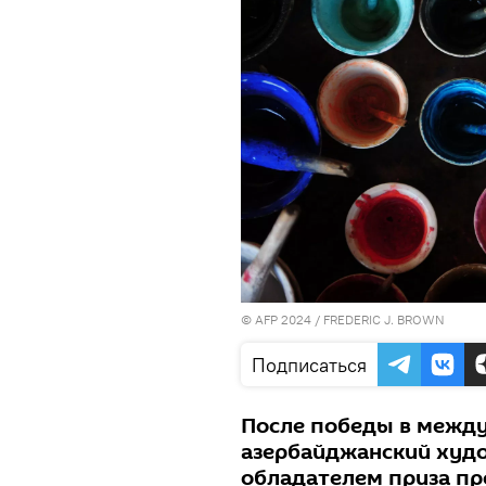
© AFP 2024 / FREDERIC J. BROWN
Подписаться
После победы в межд
азербайджанский худ
обладателем приза пр