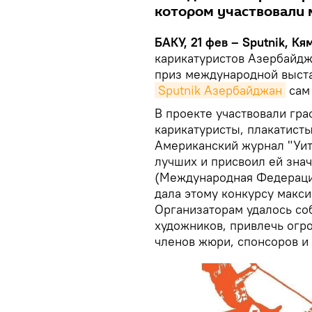
котором участвовали м
БАКУ, 21 фев – Sputnik, Кя
карикатуристов Азербайд
приз международной выста
Sputnik Азербайджан
сам
В проекте участвовали гра
карикатуристы, плакатисты
Американский журнал "Уитт
лучших и присвоил ей знач
(Международная Федераци
дала этому конкурсу макси
Организаторам удалось со
художников, привлечь огр
членов жюри, спонсоров и