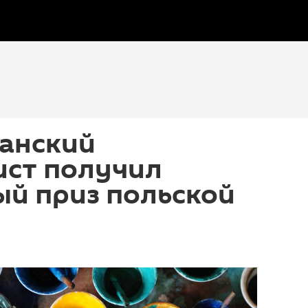
анский
ист получил
ый приз польской