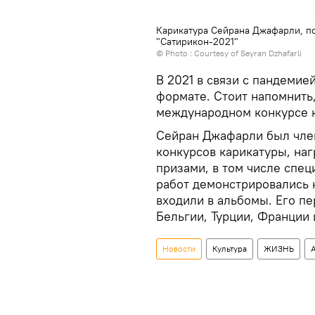
Карикатура Сейрана Джафарли, п
"Сатирикон-2021"
© Photo : Courtesy of Seyran Dzhafarli
В 2021 в связи с пандемие
формате. Стоит напомнить
международном конкурсе к
Сейран Джафарли был чл
конкурсов карикатуры, на
призами, в том числе спе
работ демонстрировались 
входили в альбомы. Его п
Бельгии, Турции, Франции 
Новости
Культура
ЖИЗНЬ