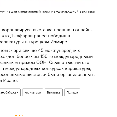
олучившая специальный приз международной выставки
й коронавируса выставка прошла в онлайн-
, что Джафарли ранее победил в
арикатуры в турецком Измире.
еном жюри свыше 45 международных
гражден более чем 150-ю международными
циальным призом ООН. Свыше тысячи его
на международных конкурсах карикатуры,
ерсональные выставки были организованы в
и Иране.
Азербайджан
карикатура
Выставка
Польша