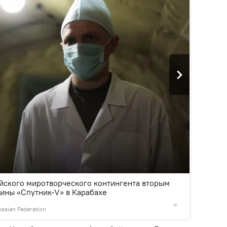
2
/5
йского миротворческого контингента вторым
ины «Спутник-V» в Карабахе
ussian Federation
© Photo :