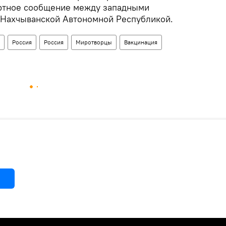
ортное сообщение между западными
 Нахчыванской Автономной Республикой.
Россия
Россия
Миротворцы
Вакцинация