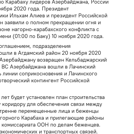
по Карабаху лидеров Азербайджана, России
оября 2020 года. Президент
ики Ильхам Алиев и президент Российской
 заявили о полном прекращении огня и
зоне нагорно-карабахского конфликта с
ени (01:00 по Баку) 10 ноября 2020 года.
соглашением, подразделения
шли в Агдамский район 20 ноября 2020
а Азербайджану возвращен Кельбаджарский
да ВС Азербайджана вошли в Лачинский
ь линии соприкосновения и Лачинского
творческий контингент Российской
лет будет установлен план строительства
у коридору для обеспечения связи между
утренне перемещенные лица и беженцы
агорного Карабаха и прилегающие районы
 комиссариата ООН по делам беженцев.
экономических и транспортных связей.