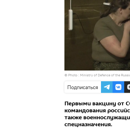
© Photo :
Ministry of Defence of the Russ
Подписаться
Первыми вакцину от C
командования российс
также военнослужащи
спецназначения.