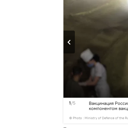
1
/5
кого контингента вторым
Вакцинация Росси
Карабахе
компонентом вакц
© Photo :
Ministry of Defence of the R