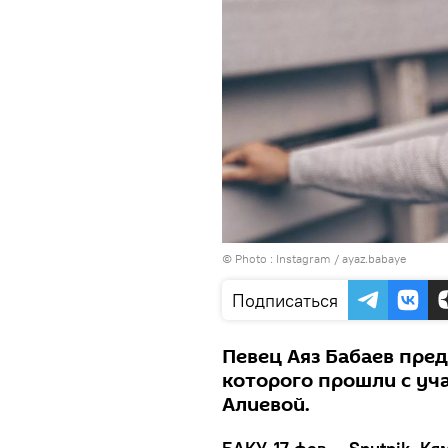
© Photo :
Instagram / ayaz.babaye
Подписаться
Певец Аяз Бабаев пре
которого прошли с уч
Алиевой.