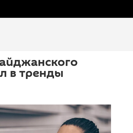
байджанского
л в тренды