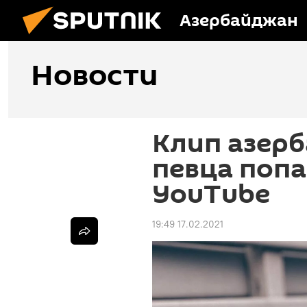
Азербайджан
Новости
Клип азер
певца попа
YouTubе
19:49 17.02.2021