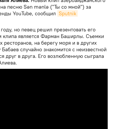
маля Алиева.
Новый клип азербайджанского
на песню Sən mənlə ("Ты со мной") за
ренды YouTube, сообщил
Sputnik 
году, но певец решил презентовать его
м клипа является Фарман Баширлы. Съемки
 ресторанов, на берегу моря и в других
 Бабаев случайно знакомится с неизвестной
я друг в друга. Его возлюбленную сыграла
Алиева.