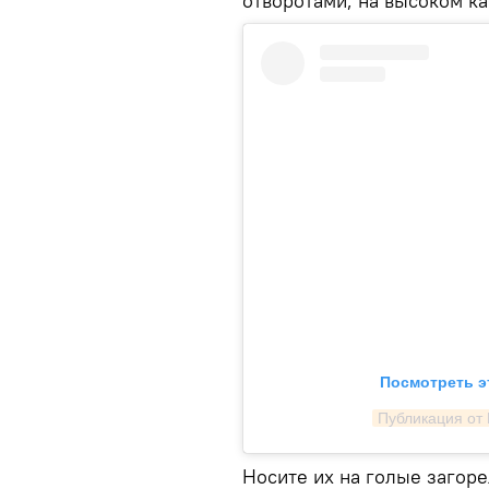
отворотами, на высоком ка
Посмотреть э
Публикация от 
Носите их на голые загор