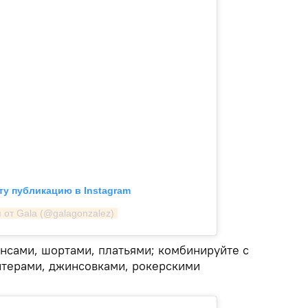
ту публикацию в Instagram
 от Gala (@galagonzalez)
нсами, шортами, платьями; комбинируйте с
итерами, джинсовками, рокерскими