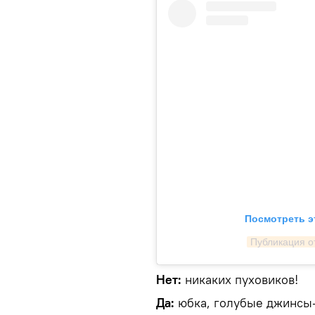
Посмотреть э
Публикация от
Нет:
никаких пуховиков!
Да:
юбка, голубые джинс