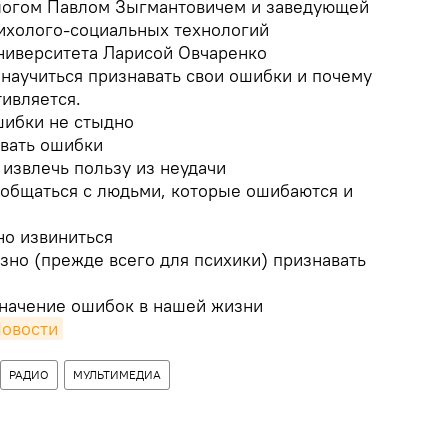
логом Павлом Зыгмантовичем и заведующей
ихолого-социальных технологий
ниверситета Ларисой Овчаренко
 научиться признавать свои ошибки и почему
ивляется.
шибки не стыдно
вать ошибки
извлечь пользу из неудачи
общаться с людьми, которые ошибаются и
о извиниться
но (прежде всего для психики) признавать
начение ошибок в нашей жизни
Новости
РАДИО
МУЛЬТИМЕДИА