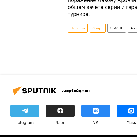
общем зачете серии и гар
турнире.
Новости
Спорт
ЖИЗНЬ
Азе
Азербайджан
Telegram
Дзен
VK
Макс