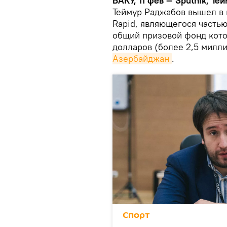
БАКУ, 11 фев — Sputnik, Те
Теймур Раджабов вышел в 
Rapid, являющегося частью
общий призовой фонд кото
долларов (более 2,5 милл
Азербайджан
.
Спорт