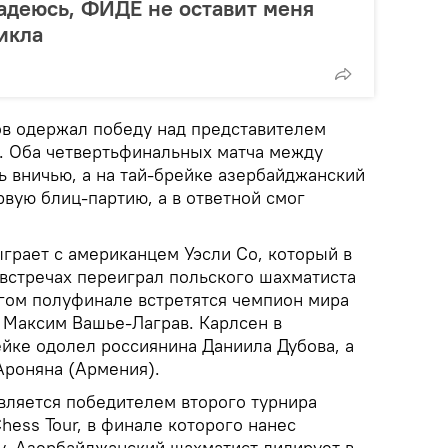
адеюсь, ФИДЕ не оставит меня
икла
в одержал победу над представителем
. Оба четвертьфинальных матча между
 вничью, а на тай-брейке азербайджанский
вую блиц-партию, а в ответной смог
грает с американцем Уэсли Со, который в
встречах переиграл польского шахматиста
гом полуфинале встретятся чемпион мира
 Максим Вашье-Лаграв. Карлсен в
ейке одолел россиянина Даниила Дубова, а
Ароняна (Армения).
вляется победителем второго турнира
ess Tour, в финале которого нанес
. Азербайджанский шахматист лидирует в