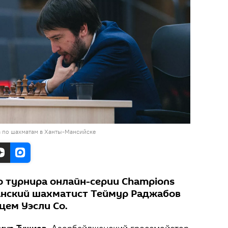
 по шахматам в Ханты-Мансийске
о турнира онлайн-серии Champions
анский шахматист Теймур Раджабов
цем Уэсли Со.