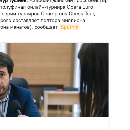
ймур Тушиев.
Азербайджанский гроссмейстер
полуфинал онлайн-турнира Opera Euro
 серии турниров Champions Chess Tour,
рого составляет полтора миллиона
иона манатов), сообщает
Sputnik 