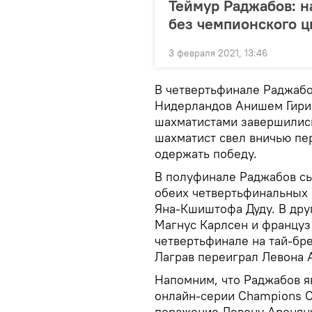
Теймур Раджабов: н
без чемпионского ц
3 февраля 2021, 13:46
В четвертьфинале Раджабо
Нидерландов Анишем Гири
шахматистами завершились
шахматист свел вничью пер
одержать победу.
В полуфинале Раджабов сы
обеих четвертьфинальных 
Яна-Кшиштофа Дуду. В дру
Магнус Карлсен и француз
четвертьфинале на тай-бр
Лаграв переиграл Левона 
Напомним, что Раджабов я
онлайн-серии Champions Ch
поражение Левону Ароняну