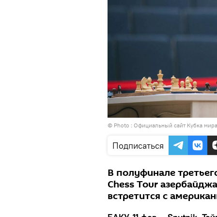
© Photo :
Официальный сайт Кубка мира
Подписаться
В полуфинале третьег
Chess Tour азербайдж
встретится с американ