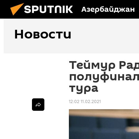
Азербайджан
Новости
Теймур Ра
полуфинал
тура
12:02 11.02.2021