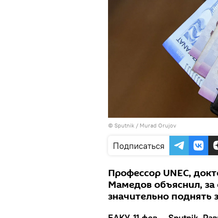
©
Sputnik / Murad Orujov
Подписаться
Профессор UNEC, докт
Мамедов объяснил, за 
значительно поднять 
БАКУ, 11 фев — Sputnik, Ра