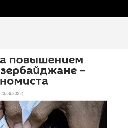
за повышением
Азербайджане –
ономиста
 23.09.2022
)