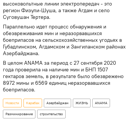
высоковольтные линии электропередач - это
регион Физули-Шуша, а также Агдам и село
Суговушан Тертера.
Параллельно идет процесс обнаружения и
обезвреживания мин и неразорвавшихся
боеприпасов на сельскохозяйственных угодьях в
Губадлинском, Агдамском и Зангиланском районах
Азербайджана.
В целом ANAMA за период с 27 сентября 2020
года проверила на наличие мин и БНП 1507
гектаров земель, в результате было обезврежено
8972 мины и 6569 единиц неразорвавшихся
боеприпасов.
Новости
Карабах
Азербайджан
ЖИЗНЬ
ANAMA
Разминирование
строительство