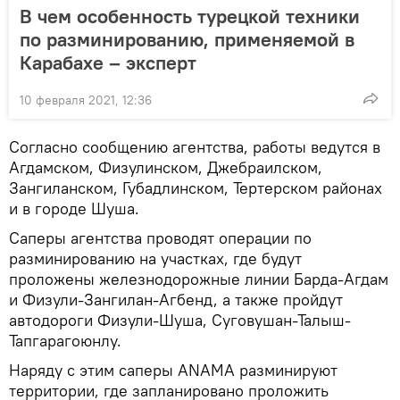
В чем особенность турецкой техники
по разминированию, применяемой в
Карабахе – эксперт
10 февраля 2021, 12:36
Согласно сообщению агентства, работы ведутся в
Агдамском, Физулинском, Джебраилском,
Зангиланском, Губадлинском, Тертерском районах
и в городе Шуша.
Саперы агентства проводят операции по
разминированию на участках, где будут
проложены железнодорожные линии Барда-Агдам
и Физули-Зангилан-Агбенд, а также пройдут
автодороги Физули-Шуша, Суговушан-Талыш-
Тапгарагоюнлу.
Наряду с этим саперы ANAMA разминируют
территории, где запланировано проложить