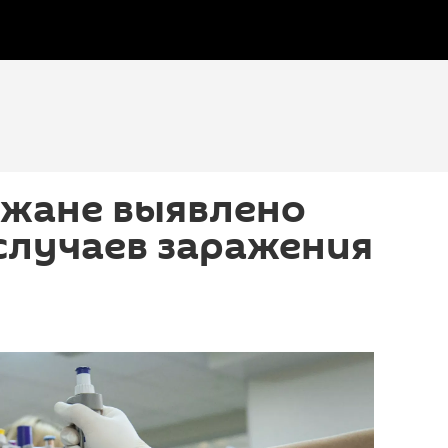
джане выявлено
случаев заражения