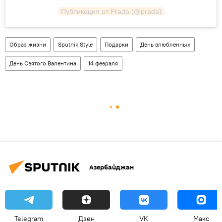
Публикация от Prada (@prada)
Образ жизни
Sputnik Style
Подарки
День влюбленных
День Святого Валентина
14 февраля
Азербайджан
Telegram
Дзен
VK
Макс