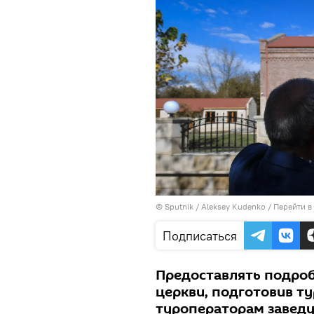
© Sputnik / Aleksey Kudenko
/
Перейти в
Подписаться
Предоставлять подроб
церкви, подготовив т
туроператорам завед