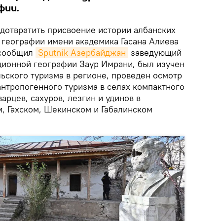
фии.
отвратить присвоение истории албанских
 географии имени академика Гасана Алиева
 сообщил
Sputnik Азербайджан
заведующий
ционной географии Заур Имрани, был изучен
ьского туризма в регионе, проведен осмотр
антропогенного туризма в селах компактного
арцев, сахуров, лезгин и удинов в
м, Гахском, Шекинском и Габалинском