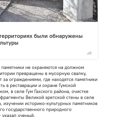
территориях были обнаружены
ультуры
 памятники не охраняются на должном
итории превращены в мусорную свалку,
т за ограждениями, где находятся памятники
ть в реставрации и охране Гумской
ом, в селе Гум Гахского района, очистке
 фрагменты Великой эретской стены в селе
а, изучении историко-культурных памятников
ого государственного природного
- указал ученый.