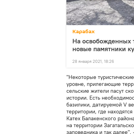
Карабах
На освобожденных 
новые памятники к
28 января 2021, 18:26
"Некоторые туристические
уровне, прилегающие терр
сельские жители пасут ско
истории. Есть необходимос
базилики, датируемой V век
территории, где находятся
Катех Балакенского район
на территории Загатальск
заповедника и так далее", 