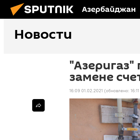
Азербайджан
Новости
"Азеригаз"
замене сче
16:09 01.02.2021
(обновлено:
16:1