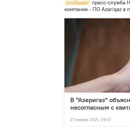
сообщает
пресс-служба Н
компании - ПО Azəriqaz в 
В "Азеригаз" объясн
несогласным с квит
27 января 2021, 09:47